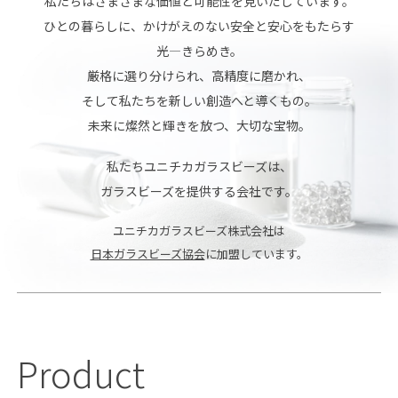
私たちはさまざまな価値と可能性を
見いだしています。
ひとの暮らしに、
かけがえのない安全と安心をもたらす
光—きらめき。
厳格に選り分けられ、
高精度に磨かれ、
そして私たちを新しい創造へと導くもの。
未来に燦然と輝きを放つ、
大切な宝物。
私たちユニチカガラスビーズは、
ガラスビーズを提供する会社です。
ユニチカガラスビーズ株式会社は
日本ガラスビーズ協会
に加盟しています。
Product